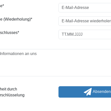
se*
e (Wiederholung)*
schlusses*
eit durch
Absenden
rschlüsselung